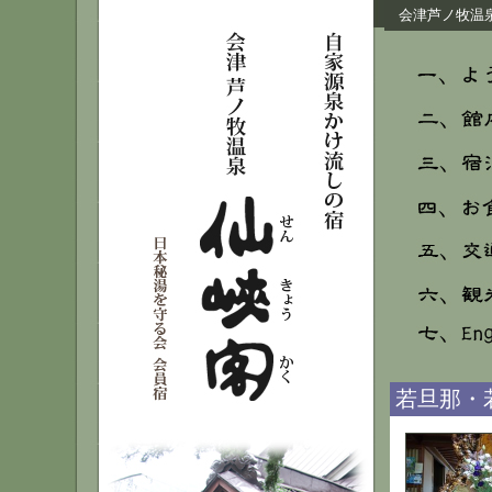
会津芦ノ牧温泉
若旦那・