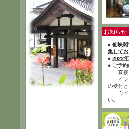
お知らせ
●
仙峡閣
集してお
●
202
●
ご予約
直接メ
インタ
の受付と
ウイル
い。