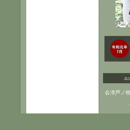
ホ
会津芦ノ牧