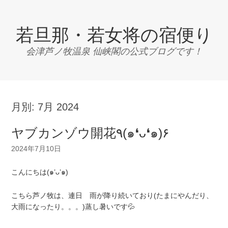
若旦那・若女将の宿便り
会津芦ノ牧温泉 仙峡閣の公式ブログです！
月別:
7月 2024
ヤブカンゾウ開花٩(๑❛ᴗ❛๑)۶
2024年7月10日
こんにちは(๑’ᴗ’๑)
こちら芦ノ牧は、連日 雨が降り続いており(たまにやんだり、
大雨になったり。。。)蒸し暑いです💦