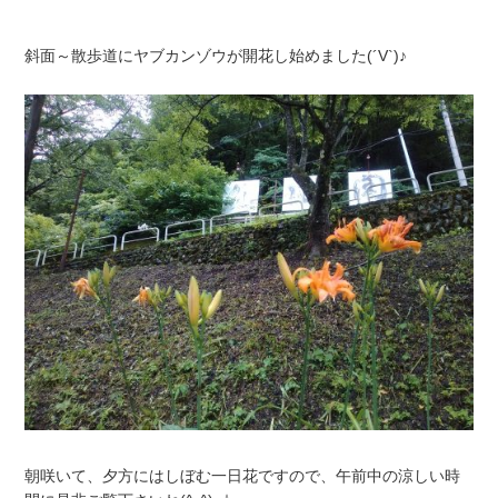
斜面～散歩道にヤブカンゾウが開花し始めました(´V`)♪
朝咲いて、夕方にはしぼむ一日花ですので、午前中の涼しい時