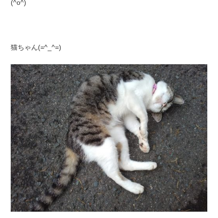
(^o^)
猫ちゃん(=^_^=)