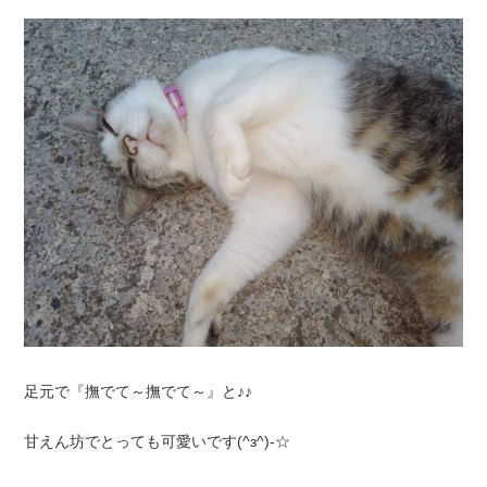
足元で『撫でて～撫でて～』と♪♪
甘えん坊でとっても可愛いです(^з^)-☆