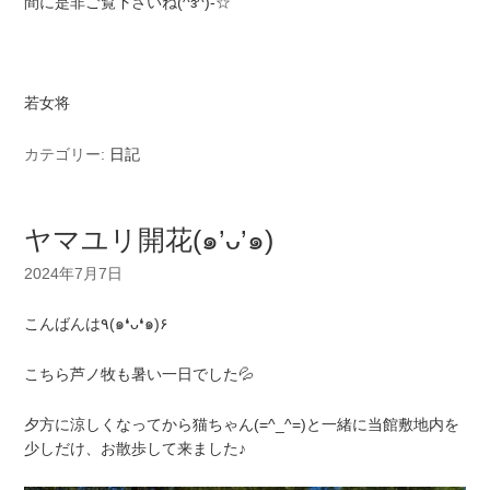
間に是非ご覧下さいね(^з^)-☆
若女将
カテゴリー:
日記
ヤマユリ開花(๑’ᴗ’๑)
2024年7月7日
こんばんは٩(๑❛ᴗ❛๑)۶
こちら芦ノ牧も暑い一日でした💦
夕方に涼しくなってから猫ちゃん(=^_^=)と一緒に当館敷地内を
少しだけ、お散歩して来ました♪